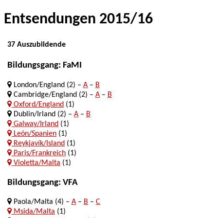
Entsendungen 2015/16
37 Auszubildende
Bildungsgang: FaMI
London/England (2) –
A
–
B
Cambridge/England (2) –
A
–
B
Oxford/England
(1)
Dublin/Irland (2) –
A
–
B
Galway/Irland
(1)
León/Spanien
(1)
Reykjavík/Island
(1)
Paris/Frankreich
(1)
Violetta/Malta
(1)
Bildungsgang: VFA
Paola/Malta (4) –
A
–
B
–
C
Msida/Malta
(1)