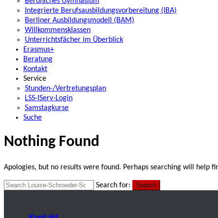
Berufliches Gymnasium
Integrierte Berufsausbildungsvorbereitung (IBA)
Berliner Ausbildungsmodell (BAM)
Willkommensklassen
Unterrichtsfächer im Überblick
Erasmus+
Beratung
Kontakt
Service
Stunden-/Vertretungsplan
LSS-IServ-Login
Samstagkurse
Suche
Nothing Found
Apologies, but no results were found. Perhaps searching will help fi
Search for:
Search
Kontakt