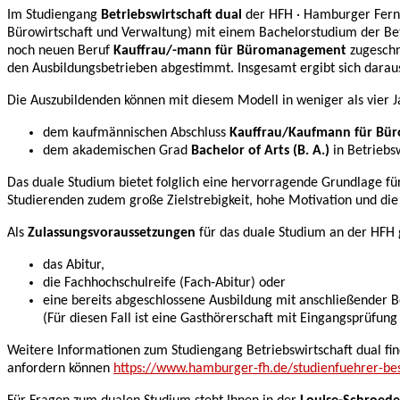
Im Studiengang
Betriebswirtschaft dual
der HFH · Hamburger Fern
Bürowirtschaft und Verwaltung) mit einem Bachelorstudium der Be
noch neuen Beruf
Kauffrau/-mann für Büromanagement
zugeschn
den Ausbildungsbetrieben abgestimmt. Insgesamt ergibt sich daraus
Die Auszubildenden können mit diesem Modell in weniger als vier 
dem kaufmännischen Abschluss
Kauffrau/Kaufmann für B
dem akademischen Grad
Bachelor of Arts (B. A.)
in Betriebs
Das duale Studium bietet folglich eine hervorragende Grundlage fü
Studierenden zudem große Zielstrebigkeit, hohe Motivation und die 
Als
Zulassungsvoraussetzungen
für das duale Studium an der HFH 
das Abitur,
die Fachhochschulreife (Fach-Abitur) oder
eine bereits abgeschlossene Ausbildung mit anschließender B
(Für diesen Fall ist eine Gasthörerschaft mit Eingangsprüfun
Weitere Informationen zum Studiengang Betriebswirtschaft dual f
anfordern können
https://www.hamburger-fh.de/studienfuehrer-bes