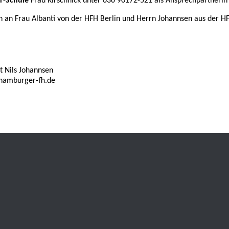
er-Schule
Frau Kirschnick unter 030 90172-521 als Ansprechpartnerin
rn an Frau Albanti von der HFH Berlin und Herrn Johannsen aus der 
rt Nils Johannsen
hamburger-fh.de