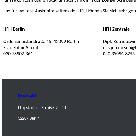
Für Fragen zum dualen Studium steht Ihnen in der
Louise-Schroed
Und für weitere Auskünfte seitens der
HFH
können Sie sich sehr ge
HFH Berlin
HFH Zentrale
Ordensmeisterstraße 15, 12099 Berlin
Dipl.-Betriebswi
Frau Fotini Albanti
nils.johannsen@
030 78902-361
040 35094-3293
Kontakt
Lippstädter Straße 9 - 11
12207 Berlin