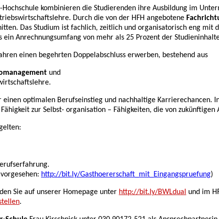
-Hochschule kombinieren die Studierenden ihre Ausbildung im Unte
triebswirtschaftslehre. Durch die von der HFH angebotene
Fachrich
itten. Das Studium ist fachlich, zeitlich und organisatorisch eng m
 ein Anrechnungsumfang von mehr als 25 Prozent der Studieninhalte 
Jahren einen begehrten Doppelabschluss erwerben, bestehend aus
üromanagement
und
wirtschaftslehre.
r einen optimalen Berufseinstieg und nachhaltige Karrierechancen. 
Fähigkeit zur Selbst- organisation – Fähigkeiten, die von zukünftigen
gelten:
erufserfahrung.
g vorgesehen:
http://bit.ly/Gasthoererschaft_mit_Eingangspruefung
)
inden Sie auf unserer Homepage unter
http://bit.ly/BWLdual
und im HFH
tellen
.