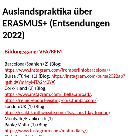
Auslandspraktika über
ERASMUS+ (Entsendungen
2022)
Bildungsgang: VFA/KFM
Barcelona/Spanien (2) (Blog:
https://www.instagram.com/fromberlintobarcelona/
)
Bursa /Türkei (1) (Blog:
https://instagram.com/bursa2022ap?
igshid=YmMyMTA2M2Y=
)
Cork/Irland (2) (Blog:
https://www.instagram.com/_bella.abroad/
,
https://reinickendorf-visiting-cork.tumblr.com/
)
London/UK (1) (Blog:
https://praktikantf.wixsite.com/4seasons1day-london
)
Montville/Frankreich (1)
Paola/Malta (1) (Blog:
https://www.instagram.com/malta.diary/
)