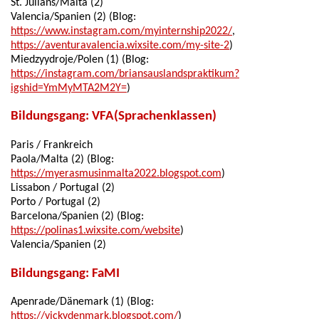
St. Julians/Malta (2)
Valencia/Spanien (2) (Blog:
https://www.instagram.com/myinternship2022/
,
https://aventuravalencia.wixsite.com/my-site-2
)
Miedzyydroje/Polen (1) (Blog:
https://instagram.com/briansauslandspraktikum?
igshid=YmMyMTA2M2Y=
)
Bildungsgang: VFA(Sprachenklassen)
Paris / Frankreich
Paola/Malta (2) (Blog:
https://myerasmusinmalta2022.blogspot.com
)
Lissabon / Portugal (2)
Porto / Portugal (2)
Barcelona/Spanien (2) (Blog:
https://polinas1.wixsite.com/website
)
Valencia/Spanien (2)
Bildungsgang: FaMI
Apenrade/Dänemark (1) (Blog:
https://vickydenmark.blogspot.com/
)