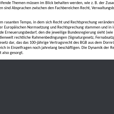
eifende Themen müssen im Blick behalten werden, wie z. B. der Zus
gen sind Absprachen zwischen den Fachbereichen Recht, Verwaltungs
dem rasanten Tempo, in dem sich Recht und Rechtsprechung verändern
s der Europäischen Normsetzung und Rechtsprechung stammen und in im
de Erneuerungsbedarf, den die jeweilige Bundesregierung sieht (wie 
ienwelt rechtliche Rahmenbedingungen (Signaturgesetz, Fernabsatzge
gesetz dar, das das 100-jährige Vertragsrecht des BGB aus dem Dorn
eich in Einzelfragen noch jahrelang beschäftigen. Die Dynamik der R
 also gesorgt.