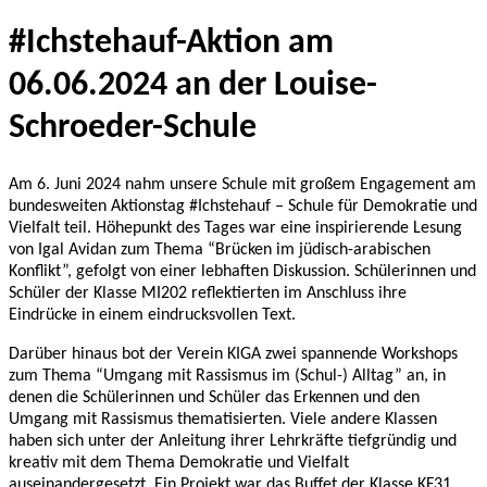
#Ichstehauf-Aktion am
06.06.2024 an der Louise-
Schroeder-Schule
Am 6. Juni 2024 nahm unsere Schule mit großem Engagement am
bundesweiten Aktionstag #Ichstehauf – Schule für Demokratie und
Vielfalt teil. Höhepunkt des Tages war eine inspirierende Lesung
von Igal Avidan zum Thema “Brücken im jüdisch-arabischen
Konflikt”, gefolgt von einer lebhaften Diskussion. Schülerinnen und
Schüler der Klasse MI202 reflektierten im Anschluss ihre
Eindrücke in einem eindrucksvollen Text.
Darüber hinaus bot der Verein KIGA zwei spannende Workshops
zum Thema “Umgang mit Rassismus im (Schul-) Alltag” an, in
denen die Schülerinnen und Schüler das Erkennen und den
Umgang mit Rassismus thematisierten. Viele andere Klassen
haben sich unter der Anleitung ihrer Lehrkräfte tiefgründig und
kreativ mit dem Thema Demokratie und Vielfalt
auseinandergesetzt. Ein Projekt war das Buffet der Klasse KF31