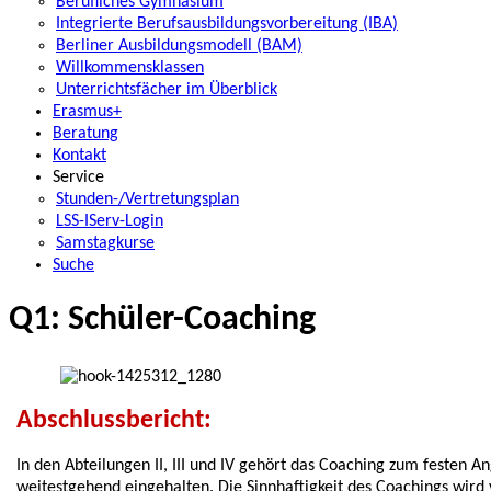
Berufliches Gymnasium
Integrierte Berufsausbildungsvorbereitung (IBA)
Berliner Ausbildungsmodell (BAM)
Willkommensklassen
Unterrichtsfächer im Überblick
Erasmus+
Beratung
Kontakt
Service
Stunden-/Vertretungsplan
LSS-IServ-Login
Samstagkurse
Suche
Q1: Schüler-Coaching
Abschlussbericht:
In den Abteilungen II, III und IV gehört das Coaching zum festen 
weitestgehend eingehalten. Die Sinnhaftigkeit des Coachings wird