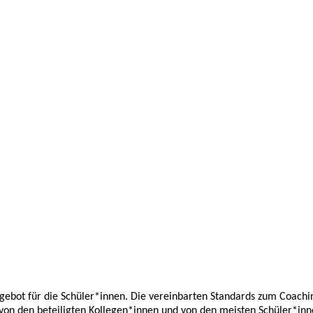
Angebot für die Schüler*innen. Die vereinbarten Standards zum Coach
 von den beteiligten Kollegen*innen und von den meisten Schüler*inn