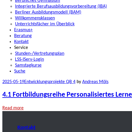
Berufliches Gymnasium
Integrierte Berufsausbildungsvorbereitung (IBA)
Berliner Ausbildungsmodell (BAM)
Willkommensklassen
Unterrichtsfächer im Überblick
Erasmus+
Beratung
Kontakt
Service
Stunden-/Vertretungsplan
LSS-IServ-Login
Samstagkurse
Suche
2025-05-19
Entwicklungsprojekte QB 4
by
Andreas Möls
4.1 Fortbildungsreihe Personalisiertes Lern
Read more
Kontakt