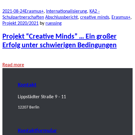
2021-08-24
Erasmus+
,
Internationalisierung
,
KA2 -
Schulpartnerschaften
Abschlussbericht
,
creative minds
,
Erasmus+
,
Projekt 2020/2021
by
ruessing
Projekt “Creative Minds” … Ein großer
Erfolg unter schwierigen Bedingungen
Read more
Kontakt
Lippstädter Straße 9 - 11
12207 Berlin
Kontaktformular