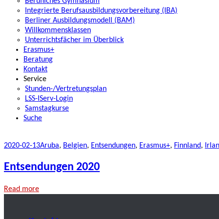
Berufliches Gymnasium
Integrierte Berufsausbildungsvorbereitung (IBA)
Berliner Ausbildungsmodell (BAM)
Willkommensklassen
Unterrichtsfächer im Überblick
Erasmus+
Beratung
Kontakt
Service
Stunden-/Vertretungsplan
LSS-IServ-Login
Samstagkurse
Suche
2020-02-13
Aruba
,
Belgien
,
Entsendungen
,
Erasmus+
,
Finnland
,
Irla
Entsendungen 2020
Read more