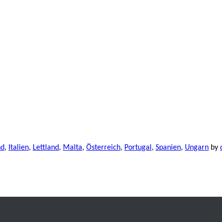
nd
,
Italien
,
Lettland
,
Malta
,
Österreich
,
Portugal
,
Spanien
,
Ungarn
by