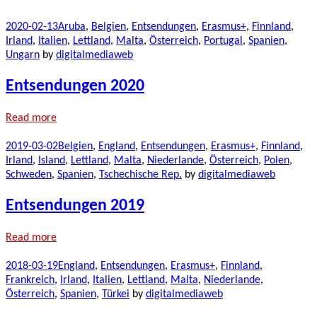
2020-02-13
Aruba
,
Belgien
,
Entsendungen
,
Erasmus+
,
Finnland
,
Irland
,
Italien
,
Lettland
,
Malta
,
Österreich
,
Portugal
,
Spanien
,
Ungarn
by
digitalmediaweb
Entsendungen 2020
Read more
2019-03-02
Belgien
,
England
,
Entsendungen
,
Erasmus+
,
Finnland
,
Irland
,
Island
,
Lettland
,
Malta
,
Niederlande
,
Österreich
,
Polen
,
Schweden
,
Spanien
,
Tschechische Rep.
by
digitalmediaweb
Entsendungen 2019
Read more
2018-03-19
England
,
Entsendungen
,
Erasmus+
,
Finnland
,
Frankreich
,
Irland
,
Italien
,
Lettland
,
Malta
,
Niederlande
,
Österreich
,
Spanien
,
Türkei
by
digitalmediaweb