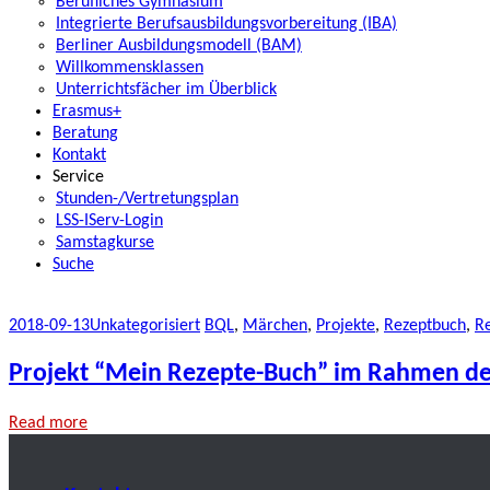
Berufliches Gymnasium
Integrierte Berufsausbildungsvorbereitung (IBA)
Berliner Ausbildungsmodell (BAM)
Willkommensklassen
Unterrichtsfächer im Überblick
Erasmus+
Beratung
Kontakt
Service
Stunden-/Vertretungsplan
LSS-IServ-Login
Samstagkurse
Suche
2018-09-13
Unkategorisiert
BQL
,
Märchen
,
Projekte
,
Rezeptbuch
,
R
Projekt “Mein Rezepte-Buch” im Rahmen des
Read more