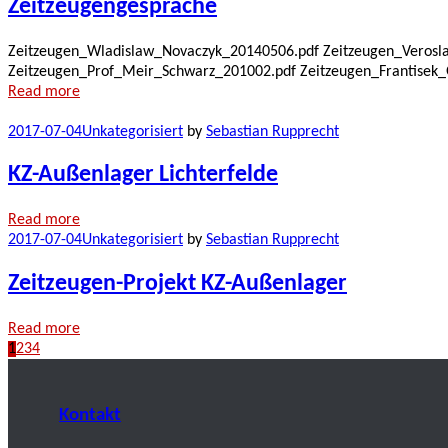
Zeitzeugengespräche
Zeitzeugen_Wladislaw_Novaczyk_20140506.pdf Zeitzeugen_Verosla
Zeitzeugen_Prof_Meir_Schwarz_201002.pdf Zeitzeugen_Frantisek
Read more
2017-07-04
Unkategorisiert
by
Sebastian Rupprecht
KZ-Außenlager Lichterfelde
Read more
2017-07-04
Unkategorisiert
by
Sebastian Rupprecht
Zeitzeugen-Projekt KZ-Außenlager
Read more
1
2
3
4
Kontakt