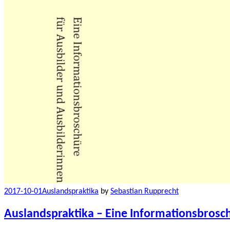
2017-10-01
Auslandspraktika
by
Sebastian Rupprecht
Auslandspraktika – Eine Informationsbrosc