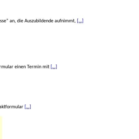
lasse” an, die Auszubildende aufnimmt,
[…]
ormular einen Termin mit
[…]
taktformular
[…]