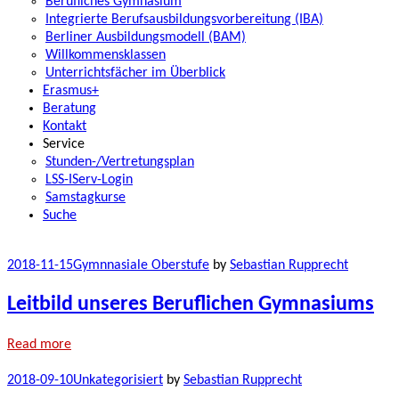
Berufliches Gymnasium
Integrierte Berufsausbildungsvorbereitung (IBA)
Berliner Ausbildungsmodell (BAM)
Willkommensklassen
Unterrichtsfächer im Überblick
Erasmus+
Beratung
Kontakt
Service
Stunden-/Vertretungsplan
LSS-IServ-Login
Samstagkurse
Suche
2018-11-15
Gymnnasiale Oberstufe
by
Sebastian Rupprecht
Leitbild unseres Beruflichen Gymnasiums
Read more
2018-09-10
Unkategorisiert
by
Sebastian Rupprecht