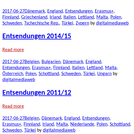
2017-06-27
Dänemark
,
England
,
Entsendungen
,
Erasmus+
,
Finnland
,
Griechenland
,
Irland
,
Italien
,
Lettland
,
Malta
,
Polen
,
Schweden
,
Tschechische Rep.
,
Türkei
,
Zypern
by
digitalmediaweb
Entsendungen 2014/15
Read more
2017-06-27
Belgien
,
Bulgarien
,
Dänemark
,
England
,
Entsendungen
,
Erasmus+
,
Finnland
,
Italien
,
Lettland
,
Malta
,
Österreich
,
Polen
,
Schottland
,
Schweden
,
Türkei
,
Ungarn
by
digitalmediaweb
Entsendungen 2011/12
Read more
2017-06-27
Belgien
,
Dänemark
,
England
,
Entsendungen
,
Erasmus+
,
Finnland
,
Irland
,
Malta
,
Niederlande
,
Polen
,
Schottland
,
Schweden
,
Türkei
by
digitalmediaweb