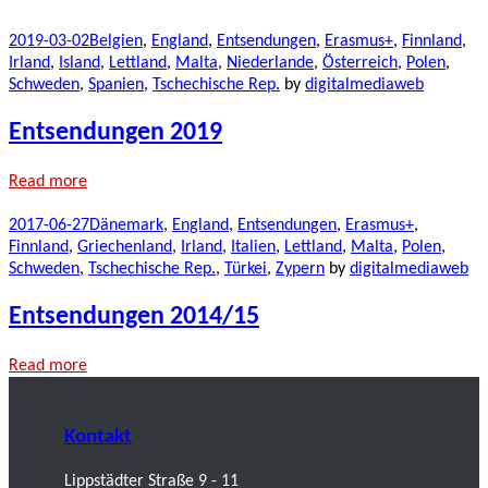
2019-03-02
Belgien
,
England
,
Entsendungen
,
Erasmus+
,
Finnland
,
Irland
,
Island
,
Lettland
,
Malta
,
Niederlande
,
Österreich
,
Polen
,
Schweden
,
Spanien
,
Tschechische Rep.
by
digitalmediaweb
Entsendungen 2019
Read more
2017-06-27
Dänemark
,
England
,
Entsendungen
,
Erasmus+
,
Finnland
,
Griechenland
,
Irland
,
Italien
,
Lettland
,
Malta
,
Polen
,
Schweden
,
Tschechische Rep.
,
Türkei
,
Zypern
by
digitalmediaweb
Entsendungen 2014/15
Read more
Kontakt
Lippstädter Straße 9 - 11