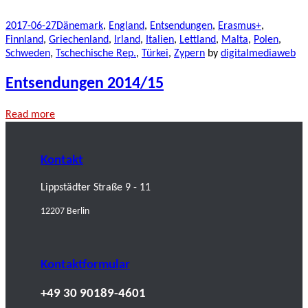
2017-06-27
Dänemark
,
England
,
Entsendungen
,
Erasmus+
,
Finnland
,
Griechenland
,
Irland
,
Italien
,
Lettland
,
Malta
,
Polen
,
Schweden
,
Tschechische Rep.
,
Türkei
,
Zypern
by
digitalmediaweb
Entsendungen 2014/15
Read more
Kontakt
Lippstädter Straße 9 - 11
12207 Berlin
Kontaktformular
+49 30 90189-4601