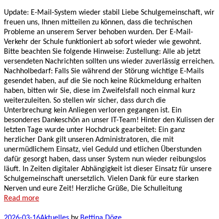
Update: E-Mail-System wieder stabil Liebe Schulgemeinschaft, wir
freuen uns, Ihnen mitteilen zu können, dass die technischen
Probleme an unserem Server behoben wurden. Der E-Mail-
Verkehr der Schule funktioniert ab sofort wieder wie gewohnt.
Bitte beachten Sie folgende Hinweise: Zustellung: Alle ab jetzt
versendeten Nachrichten sollten uns wieder zuverlässig erreichen.
Nachholbedarf: Falls Sie während der Störung wichtige E-Mails
gesendet haben, auf die Sie noch keine Rückmeldung erhalten
haben, bitten wir Sie, diese im Zweifelsfall noch einmal kurz
weiterzuleiten. So stellen wir sicher, dass durch die
Unterbrechung kein Anliegen verloren gegangen ist. Ein
besonderes Dankeschön an unser IT-Team! Hinter den Kulissen der
letzten Tage wurde unter Hochdruck gearbeitet: Ein ganz
herzlicher Dank gilt unseren Administratoren, die mit
unermüdlichem Einsatz, viel Geduld und etlichen Überstunden
dafür gesorgt haben, dass unser System nun wieder reibungslos
läuft. In Zeiten digitaler Abhängigkeit ist dieser Einsatz für unsere
Schulgemeinschaft unersetzlich. Vielen Dank für eure starken
Nerven und eure Zeit! Herzliche Grüße, Die Schulleitung
Read more
2026-03-16
Aktuelles
by
Bettina Döge